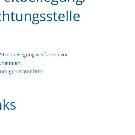
chtungsstelle
n Streitbeilegungsverfahren vor
lzunehmen.
ssum-generator.html
nks